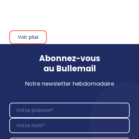
40 ans en bande dessinée
SIGébène
Voir plus
Abonnez-vous
au
Bullemail
Notre newsletter hebdomadaire