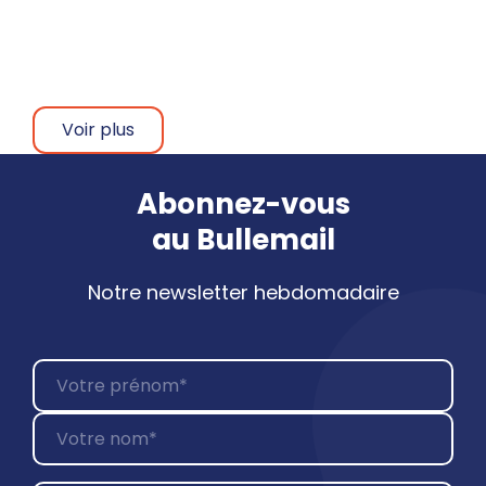
40 ans en bande dessinée
SIGébène
Voir plus
Abonnez-vous
au
Bullemail
Notre newsletter hebdomadaire