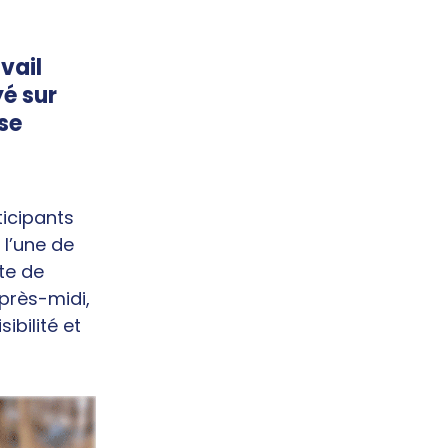
vail
yé sur
se
ticipants
 l’une de
te de
près-midi,
ibilité et