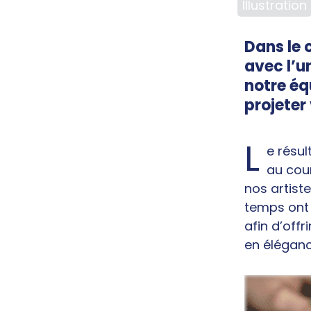
Illustration
Dans le 
avec l’u
notre éq
projeter 
L
e résul
au cour
nos artist
temps ont 
afin d’offr
en éléganc